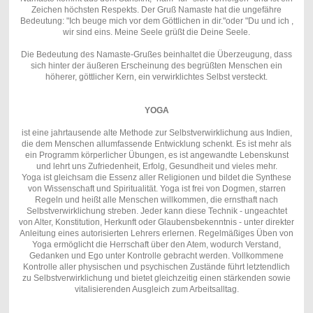
Zeichen höchsten Respekts. Der Gruß Namaste hat die ungefähre
Bedeutung: "Ich beuge mich vor dem Göttlichen in dir."oder "Du und ich ,
wir sind eins. Meine Seele grüßt die Deine Seele.
Die Bedeutung des Namaste-Grußes beinhaltet die Überzeugung, dass
sich hinter der äußeren Erscheinung des begrüßten Menschen ein
höherer, göttlicher Kern, ein verwirklichtes Selbst versteckt.
YOGA
ist eine jahrtausende alte Methode zur Selbstverwirklichung aus Indien,
die dem Menschen allumfassende Entwicklung schenkt. Es ist mehr als
ein Programm körperlicher Übungen, es ist angewandte Lebenskunst
und lehrt uns Zufriedenheit, Erfolg, Gesundheit und vieles mehr.
Yoga ist gleichsam die Essenz aller Religionen und bildet die Synthese
von Wissenschaft und Spiritualität. Yoga ist frei von Dogmen, starren
Regeln und heißt alle Menschen willkommen, die ernsthaft nach
Selbstverwirklichung streben. Jeder kann diese Technik - ungeachtet
von Alter, Konstitution, Herkunft oder Glaubensbekenntnis - unter direkter
Anleitung eines autorisierten Lehrers erlernen. Regelmäßiges Üben von
Yoga ermöglicht die Herrschaft über den Atem, wodurch Verstand,
Gedanken und Ego unter Kontrolle gebracht werden. Vollkommene
Kontrolle aller physischen und psychischen Zustände führt letztendlich
zu Selbstverwirklichung und bietet gleichzeitig einen stärkenden sowie
vitalisierenden Ausgleich zum Arbeitsalltag.