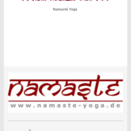
Namasté Yoga
Charity Yoga, Yoga für Schwangere ( Prenatal ), Yoga zur Rückbildung,
Hatha Yoga, Vinyasa Flow, Teenie Yoga, Kinderyoga, Mama Baby Yoga,
Power Yoga, Sup Yoga, Paddelboard Yoga, Namasté Yoga, Meditation,
Zen Meditation, Schamanic Yoga, Tantra Yoga, Klang Yoga, Kunterbunt
Yoga
Natürlich freuen wir uns auch über Besuch aus Regensburg Schwandorf
Oberviechtach Schönsee und all die andern Yogis aus der Oberpfalz